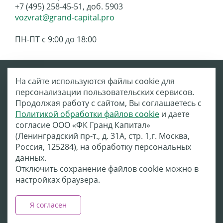
+7 (495) 258-45-51, доб. 5903
vozvrat@grand-capital.pro
ПН-ПТ с 9:00 до 18:00
На сайте используются файлы cookie для
персонализации пользовательских сервисов.
Продолжая работу с сайтом, Вы соглашаетесь с
Политикой обработки файлов cookie
и даете
согласие ООО «ФК Гранд Капитал»
Москва, м. Динамо, Ленинградский проспект, д. 31А, стр. 1, БЦ
«Монарх»
(Ленинградский пр-т., д. 31А, стр. 1,г. Москва,
info@grand-capital.ru
Россия, 125284), на обработку персональных
Контакты отделов
данных.
Отключить сохранение файлов cookie можно в
Написать в тех. поддержку
настройках браузера.
© 2002—2020 ООО «ФК Гранд Капитал»
Политика обработки персональных данных
Я согласен